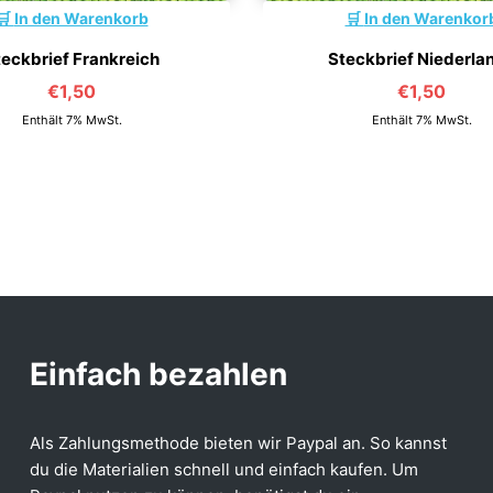
In den Warenkorb
In den Warenkor
teckbrief Frankreich
Steckbrief Niederla
€
1,50
€
1,50
Enthält 7% MwSt.
Enthält 7% MwSt.
Einfach bezahlen
Als Zahlungsmethode bieten wir Paypal an. So kannst
du die Materialien schnell und einfach kaufen. Um