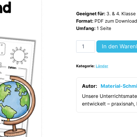
Geeignet für:
3. & 4. Klasse
Format:
PDF zum Download (
Umfang:
1 Seite
Steckbrief
In den Waren
Deutschland
[Digital]
Kategorie:
Länder
Menge
Autor:
Material-Schm
Unsere Unterrichtsmate
entwickelt – praxisnah, 