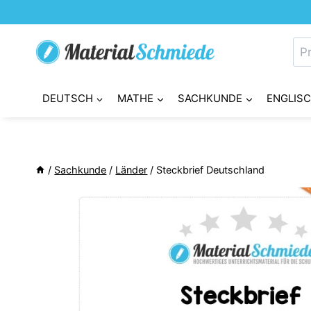
Zum
Inhalt
Su
springen
nac
DEUTSCH
MATHE
SACHKUNDE
ENGLIS
/
Sachkunde
/
Länder
/
Steckbrief Deutschland