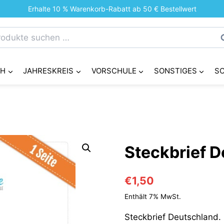
Erhalte 10 % Warenkorb-Rabatt ab 50 € Bestellwert
chen
S
h:
CH
JAHRESKREIS
VORSCHULE
SONSTIGES
S
Steckbrief 
€
1,50
Enthält 7% MwSt.
Steckbrief Deutschland.