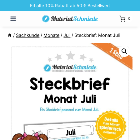
Zum
Erhalte 10% Rabatt ab 50 € Bestellwert
Inhalt
0
springen
/
Sachkunde
/
Monate
/
Juli
/
Steckbrief: Monat Juli