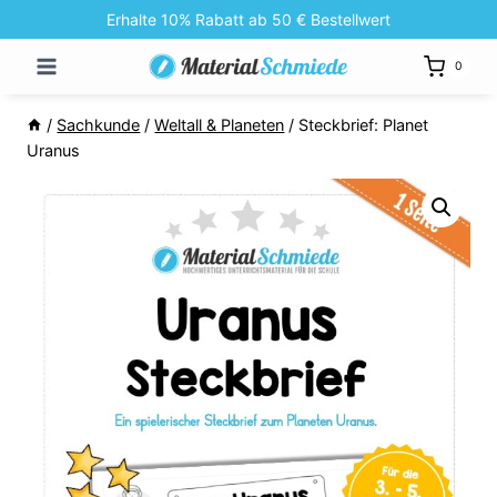
Zum
Erhalte 10% Rabatt ab 50 € Bestellwert
Inhalt
0
springen
/
Sachkunde
/
Weltall & Planeten
/
Steckbrief: Planet
Uranus