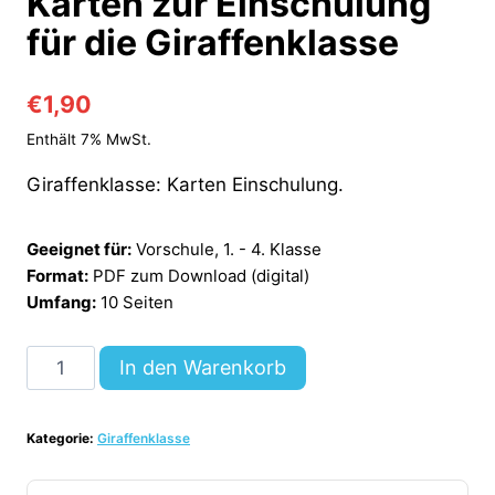
Karten zur Einschulung
für die Giraffenklasse
€
1,90
Enthält 7% MwSt.
Giraffenklasse: Karten Einschulung.
Geeignet für:
Vorschule, 1. - 4. Klasse
Format:
PDF zum Download (digital)
Umfang:
10 Seiten
Karten
In den Warenkorb
zur
Einschulung
Kategorie:
Giraffenklasse
für
die