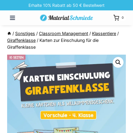
Zum
Erhalte 10% Rabatt ab 50 € Bestellwert
Inhalt
0
springen
/
Sonstiges
/
Classroom Management
/
Klassentiere
/
Giraffenklasse
/
Karten zur Einschulung für die
Giraffenklasse