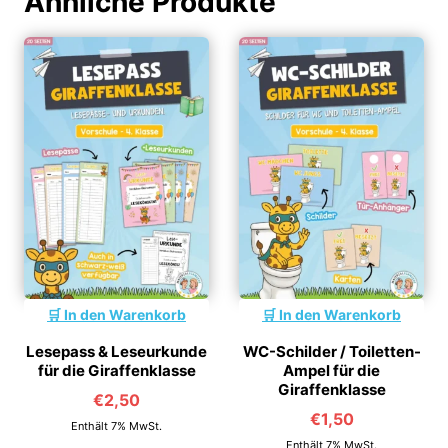
Ähnliche Produkte
In den Warenkorb
In den Warenkorb
Lesepass & Leseurkunde
WC-Schilder / Toiletten-
für die Giraffenklasse
Ampel für die
Giraffenklasse
€
2,50
€
1,50
Enthält 7% MwSt.
Enthält 7% MwSt.