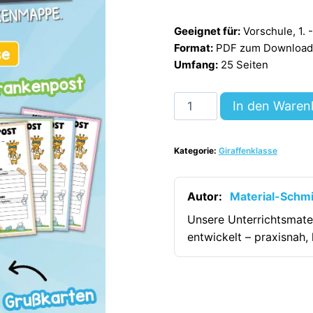
Geeignet für:
Vorschule, 1. 
Format:
PDF zum Download (
Umfang:
25 Seiten
Krankenmappe
In den Waren
für
die
Kategorie:
Giraffenklasse
Giraffenklasse
[Digital]
Menge
Autor:
Material-Schm
Unsere Unterrichtsmate
entwickelt – praxisnah, 