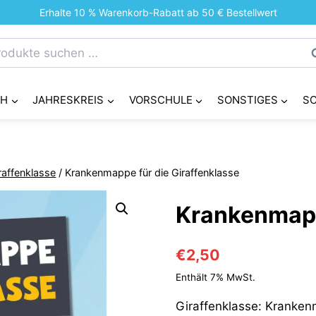
Erhalte 10 % Warenkorb-Rabatt ab 50 € Bestellwert
chen
S
h:
CH
JAHRESKREIS
VORSCHULE
SONSTIGES
S
raffenklasse
/
Krankenmappe für die Giraffenklasse
Krankenmapp
€
2,50
Enthält 7% MwSt.
Giraffenklasse: Kranke