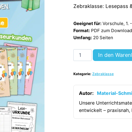
Zebraklasse: Lesepass 
Geeignet für:
Vorschule, 1. 
Format:
PDF zum Download (
Umfang:
20 Seiten
Lesepass
In den Waren
&
Leseurkunde
Kategorie:
Zebraklasse
für
die
Zebraklasse
Autor:
Material-Schm
[Digital]
Unsere Unterrichtsmate
Menge
entwickelt – praxisnah, 