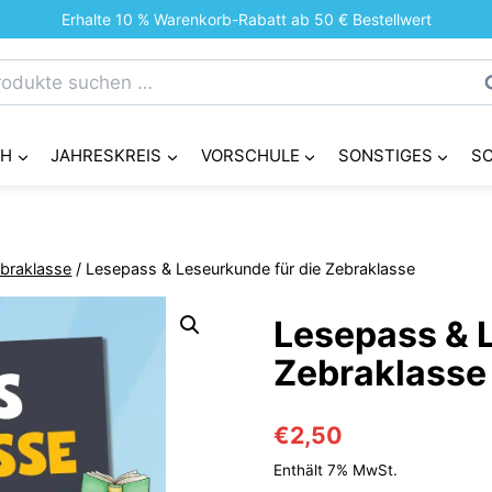
Erhalte 10 % Warenkorb-Rabatt ab 50 € Bestellwert
chen
S
h:
CH
JAHRESKREIS
VORSCHULE
SONSTIGES
S
braklasse
/
Lesepass & Leseurkunde für die Zebraklasse
Lesepass & L
Zebraklasse
€
2,50
Enthält 7% MwSt.