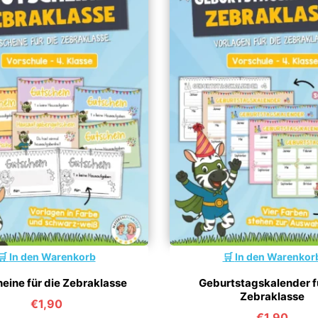
In den Warenkorb
In den Warenkor
eine für die Zebraklasse
Geburtstagskalender f
Zebraklasse
€
1,90
€
1,90