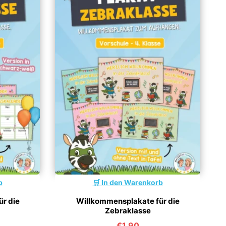
b
In den Warenkorb
ür die
Willkommensplakate für die
Zebraklasse
€
1,90