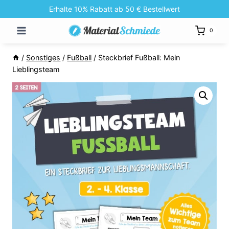
Zum
Erhalte 10% Rabatt ab 50 € Bestellwert
Inhalt
0
springen
/
Sonstiges
/
Fußball
/
Steckbrief Fußball: Mein
Lieblingsteam