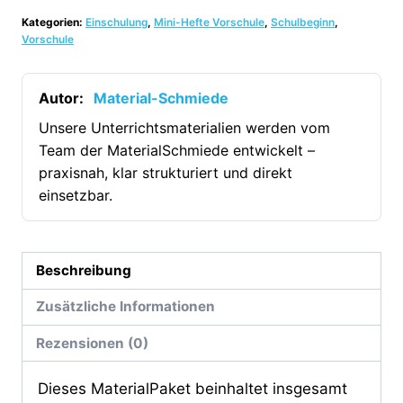
für
Kategorien:
Einschulung
,
Mini-Hefte Vorschule
,
Schulbeginn
,
den
Vorschule
ersten
Schultag
Autor:
Material-Schmiede
(25
Arbeitsblätter)
Unsere Unterrichtsmaterialien werden vom
Team der MaterialSchmiede entwickelt –
[Digital]
praxisnah, klar strukturiert und direkt
Menge
einsetzbar.
Beschreibung
Zusätzliche Informationen
Rezensionen (0)
Dieses MaterialPaket beinhaltet insgesamt