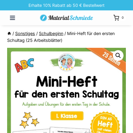
Zum
Erhalte 10% Rabatt ab 50 € Bestellwert
Inhalt
0
springen
/
Sonstiges
/
Schulbeginn
/
Mini-Heft für den ersten
Schultag (25 Arbeitsblätter)