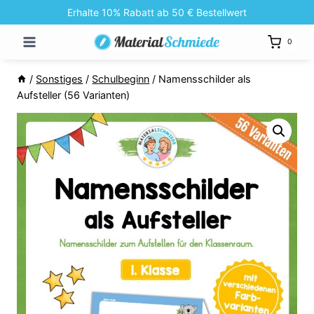
Zum
Erhalte 10% Rabatt ab 50 € Bestellwert
Inhalt
0
springen
/
Sonstiges
/
Schulbeginn
/
Namensschilder als
Aufsteller (56 Varianten)