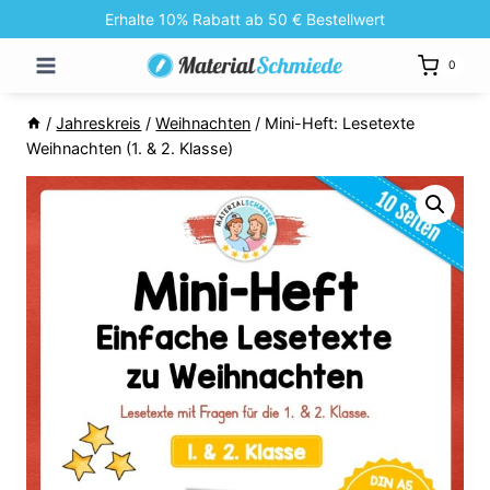
Zum
Erhalte 10% Rabatt ab 50 € Bestellwert
Inhalt
0
springen
/
Jahreskreis
/
Weihnachten
/
Mini-Heft: Lesetexte
Weihnachten (1. & 2. Klasse)