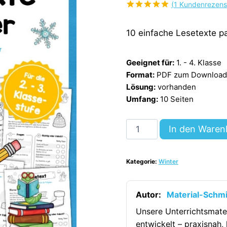
(
1
Kundenrezens
Bewertet
1
mit
5.00
10 einfache Lesetexte p
von 5,
basierend
auf
Kundenbewertung
Geeignet für:
1. - 4. Klasse
Format:
PDF zum Download (
Lösung:
vorhanden
Umfang:
10 Seiten
10
In den Waren
Lesetexte
zum
Kategorie:
Winter
Winter
(mit
Aufgaben)
Autor:
Material-Schm
[Digital]
Unsere Unterrichtsmate
Menge
entwickelt – praxisnah, 