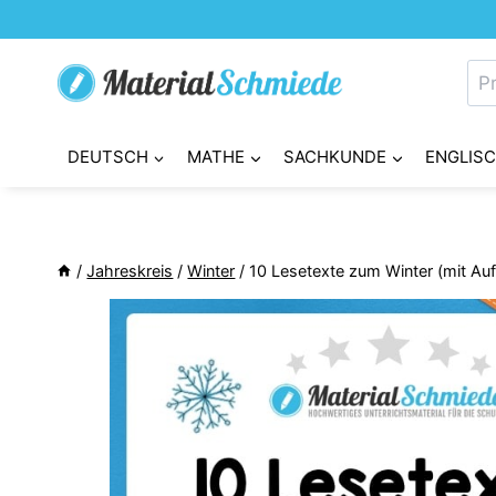
Zum
Inhalt
Su
springen
nac
DEUTSCH
MATHE
SACHKUNDE
ENGLIS
/
Jahreskreis
/
Winter
/
10 Lesetexte zum Winter (mit Au