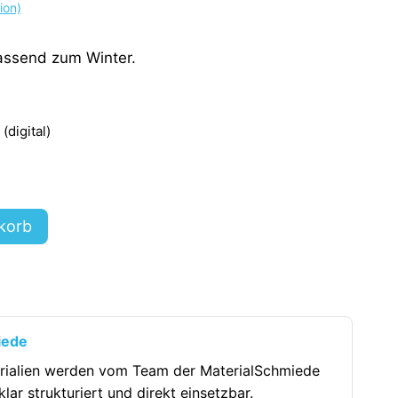
ion)
assend zum Winter.
digital)
korb
iede
rialien werden vom Team der MaterialSchmiede
klar strukturiert und direkt einsetzbar.