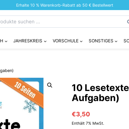
Erhalte 10 % Warenkorb-Rabatt ab 50 € Bestellwert
chen
S
h:
CH
JAHRESKREIS
VORSCHULE
SONSTIGES
S
fgaben)
10 Lesetexte
Aufgaben)
€
3,50
Enthält 7% MwSt.