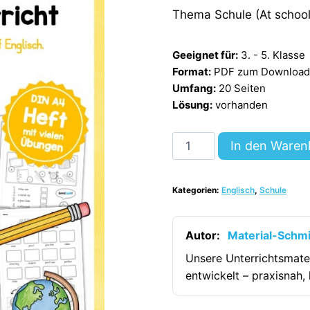
Thema Schule (At school)
Geeignet für:
3. - 5. Klasse
Format:
PDF zum Download (
Umfang:
20 Seiten
Lösung:
vorhanden
Schule
In den Waren
im
Englischunterricht
Kategorien:
Englisch
,
Schule
(20
Arbeitsblätter)
[Digital]
Autor:
Material-Schm
Menge
Unsere Unterrichtsmate
entwickelt – praxisnah, 