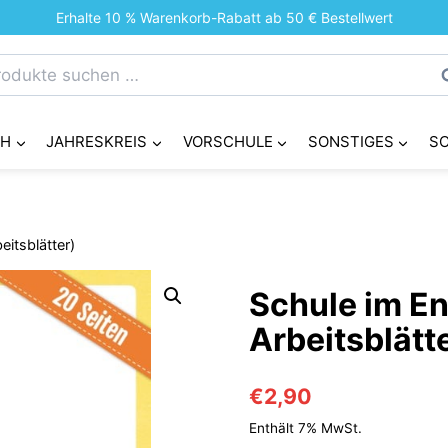
Erhalte 10 % Warenkorb-Rabatt ab 50 € Bestellwert
chen
S
h:
CH
JAHRESKREIS
VORSCHULE
SONSTIGES
S
eitsblätter)
Schule im En
Arbeitsblätt
€
2,90
Enthält 7% MwSt.