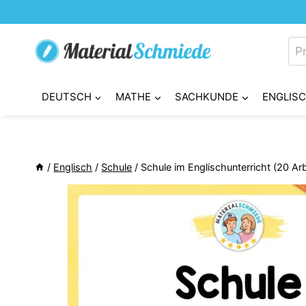
Zum
Inhalt
Su
springen
nac
DEUTSCH
MATHE
SACHKUNDE
ENGLIS
/
Englisch
/
Schule
/
Schule im Englischunterricht (20 Arb