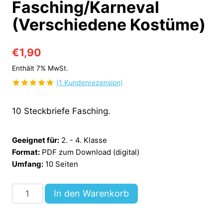
Fasching/Karneval
(Verschiedene Kostüme)
€
1,90
Enthält 7% MwSt.
(
1
Kundenrezension)
Bewertet
1
mit
5.00
10 Steckbriefe Fasching.
von 5,
basierend
auf
Kundenbewertung
Geeignet für:
2. - 4. Klasse
Format:
PDF zum Download (digital)
Umfang:
10 Seiten
10
In den Warenkorb
Steckbriefe
zum