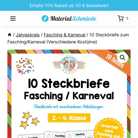
Zum
Erhalte 10% Rabatt ab 50 € Bestellwert
Inhalt
0
springen
/
Jahreskreis
/
Fasching & Karneval
/
10 Steckbriefe zum
Fasching/Karneval (Verschiedene Kostüme)