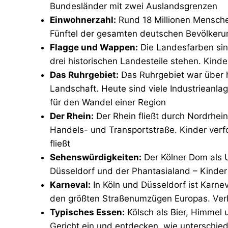
Bundesländer mit zwei Auslandsgrenzen
Einwohnerzahl:
Rund 18 Millionen Mensche
Fünftel der gesamten deutschen Bevölkeru
Flagge und Wappen:
Die Landesfarben sind
drei historischen Landesteile stehen. Kind
Das Ruhrgebiet:
Das Ruhrgebiet war über h
Landschaft. Heute sind viele Industrieanl
für den Wandel einer Region
Der Rhein:
Der Rhein fließt durch Nordrhein
Handels- und Transportstraße. Kinder ver
fließt
Sehenswürdigkeiten:
Der Kölner Dom als 
Düsseldorf und der Phantasialand – Kinde
Karneval:
In Köln und Düsseldorf ist Karn
den größten Straßenumzügen Europas. V
Typisches Essen:
Kölsch als Bier, Himmel 
Gericht ein und entdecken, wie unterschie