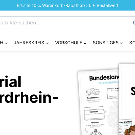
Erhalte 10 % Warenkorb-Rabatt ab 50 € Bestellwert
chen
S
h:
CH
JAHRESKREIS
VORSCHULE
SONSTIGES
S
ial
rdrhein-