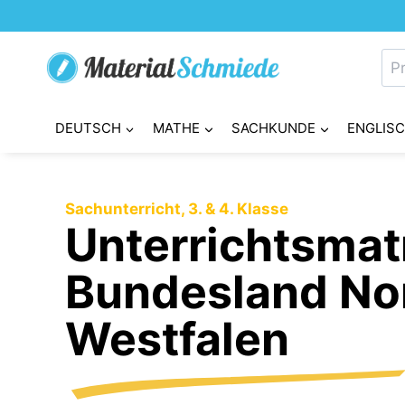
Zum
Inhalt
Su
springen
nac
DEUTSCH
MATHE
SACHKUNDE
ENGLIS
Sachunterricht, 3. & 4. Klasse
Unterrichtsmatr
Bundesland No
Westfalen