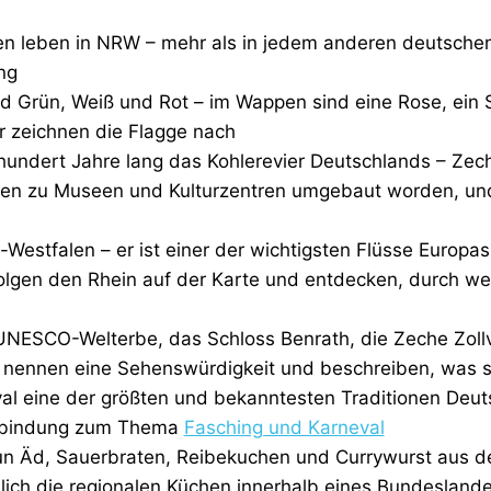
n leben in NRW – mehr als in jedem anderen deutschen
ng
 Grün, Weiß und Rot – im Wappen sind eine Rose, ein St
er zeichnen die Flagge nach
undert Jahre lang das Kohlerevier Deutschlands – Zec
agen zu Museen und Kulturzentren umgebaut worden, und
-Westfalen – er ist einer der wichtigsten Flüsse Europa
folgen den Rhein auf der Karte und entdecken, durch w
UNESCO-Welterbe, das Schloss Benrath, die Zeche Zollv
r nennen eine Sehenswürdigkeit und beschreiben, was 
eval eine der größten und bekanntesten Traditionen De
erbindung zum Thema
Fasching und Karneval
un Äd, Sauerbraten, Reibekuchen und Currywurst aus de
dlich die regionalen Küchen innerhalb eines Bundesland