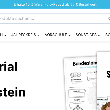
Erhalte 10 % Warenkorb-Rabatt ab 50 € Bestellwert
chen
S
h:
CH
JAHRESKREIS
VORSCHULE
SONSTIGES
S
ial
tein