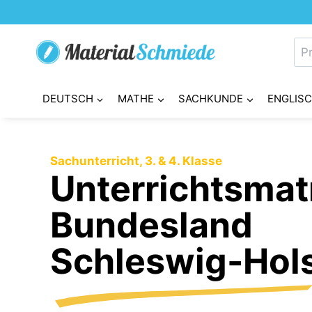
Zum
Inhalt
Su
springen
nac
DEUTSCH
MATHE
SACHKUNDE
ENGLIS
Sachunterricht, 3. & 4. Klasse
Unterrichtsmatr
Bundesland
Schleswig-Hols