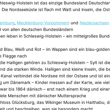
leswig-Holstein ist das einzige Bundesland Deutschla
ie Nordseeküste ist flach mit Watt und Inseln, die Ost
amburg
,
Mecklenburg-Vorpommern
und
Niedersachsen
d von allen deutschen Bundesländern
n leben in Schleswig-Holstein – ein mittelgroßes Bunde
 Blau, Weiß und Rot – im Wappen sind ein blau-goldene
ie Flagge nach
ie Halligen gehören zu Schleswig-Holstein – Sylt ist 
 die starken Winde. Halligen sind kleine Inseln, die be
anal verbindet die Nordsee mit der Ostsee und ist ein
g um Dänemark – Kinder messen auf der Karte, wie vie
war bis 1864 dänisch – erst nach einem Krieg und ein
viele Menschen mit dänischer Muttersprache
hloss Glücksburg, das Wikinger Museum in Haithabu, d
eit und beschreiben, was sie besonders macht