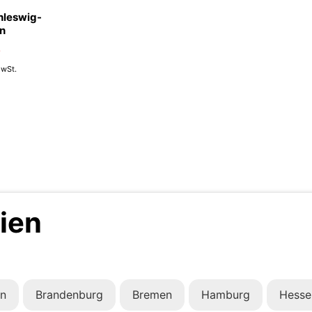
hleswig-
in
0
MwSt.
ien
in
Brandenburg
Bremen
Hamburg
Hesse