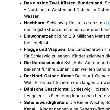
Das einzige Zwei-Küsten-Bundesland:
Sch
– Nordsee im Westen und Ostsee im Osten. D
Wasser
Nachbarn:
Schleswig-Holstein grenzt an
H
die längste Grenze mit einem anderen Lan
Einwohnerzahl:
Rund 2,9 Millionen Mensche
besiedelt ist
Flagge und Wappen:
Die Landesfarben sind
für Schleswig zu sehen. Kinder zeichnen d
Die Nordseeinseln:
Sylt, Föhr, Amrum und d
bekannt für ihre Dünen, den weißen Sand und
Der Nord-Ostsee-Kanal:
Der Nord-Ostsee-K
Welt. Er erspart Schiffen den langen Umwe
Dänische Geschichte:
Schleswig-Holstein 
festgelegt. In Flensburg leben noch heute 
Sehenswürdigkeiten:
Die Kieler Woche, Sc
Kanal – Kinder nennen eine Sehenswürdigk