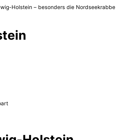
swig-Holstein – besonders die Nordseekrabbe
tein
part
wig-Holstein