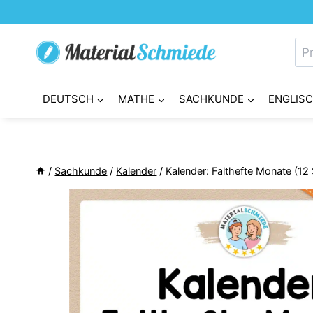
Zum
Inhalt
Su
springen
nac
DEUTSCH
MATHE
SACHKUNDE
ENGLIS
/
Sachkunde
/
Kalender
/
Kalender: Falthefte Monate (12