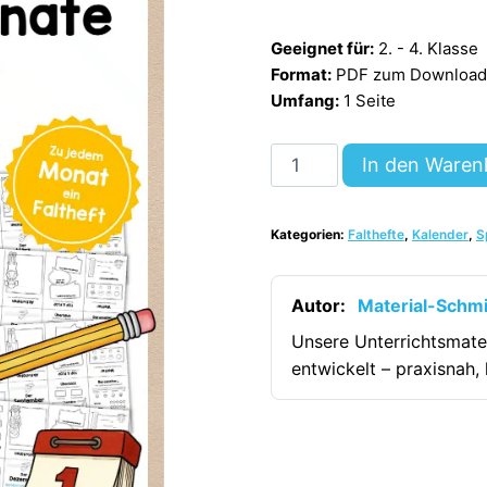
Geeignet für:
2. - 4. Klasse
Format:
PDF zum Download (
Umfang:
1 Seite
Kalender:
In den Waren
Falthefte
Monate
Kategorien:
Falthefte
,
Kalender
,
S
(12
Stück)
[Digital]
Autor:
Material-Schm
Menge
Unsere Unterrichtsmate
entwickelt – praxisnah, 