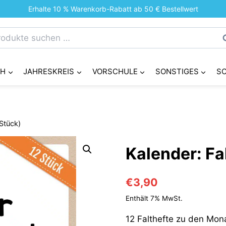
Erhalte 10 % Warenkorb-Rabatt ab 50 € Bestellwert
chen
S
h:
CH
JAHRESKREIS
VORSCHULE
SONSTIGES
S
 Stück)
Kalender: Fa
€
3,90
Enthält 7% MwSt.
12 Falthefte zu den Mon