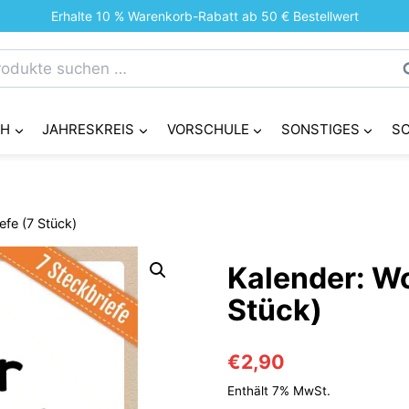
Erhalte 10 % Warenkorb-Rabatt ab 50 € Bestellwert
chen
S
h:
CH
JAHRESKREIS
VORSCHULE
SONSTIGES
S
efe (7 Stück)
Kalender: W
Stück)
€
2,90
Enthält 7% MwSt.