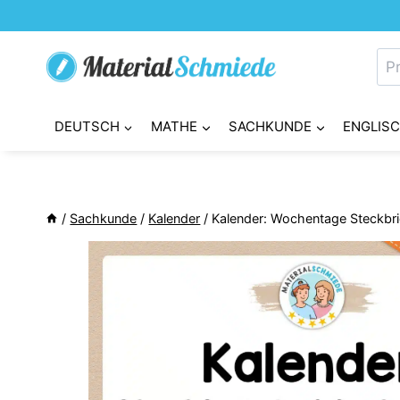
Zum
Inhalt
Su
springen
nac
DEUTSCH
MATHE
SACHKUNDE
ENGLIS
/
Sachkunde
/
Kalender
/
Kalender: Wochentage Steckbri