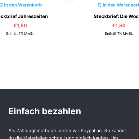
In den Warenkorb
In den Warenkor
ckbrief Jahreszeiten
Steckbrief: Die Wo
€
1,50
€
1,50
Enthält 7% MwSt.
Enthält 7% MwSt.
Einfach bezahlen
Als Zahlungsmethode bieten wir Paypal an. So kannst
du die Materialien schnell und einfach kaufen. Um