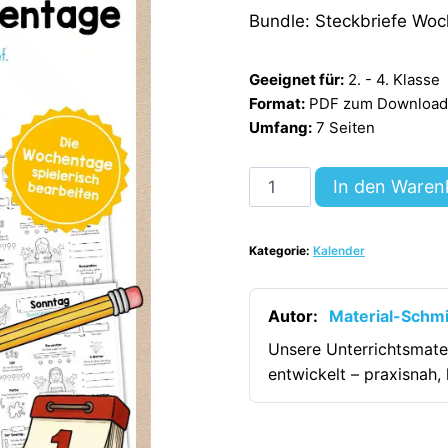
Bundle: Steckbriefe Wo
Geeignet für:
2. - 4. Klasse
Format:
PDF zum Download (
Umfang:
7 Seiten
Kalender:
In den Waren
Wochentage
Steckbriefe
Kategorie:
Kalender
(7
Stück)
[Digital]
Autor:
Material-Schm
Menge
Unsere Unterrichtsmate
entwickelt – praxisnah, 