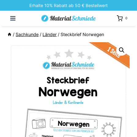
Zum
Erhalte 10% Rabatt ab 50 € Bestellwert
Inhalt
0
springen
/
Sachkunde
/
Länder
/
Steckbrief Norwegen