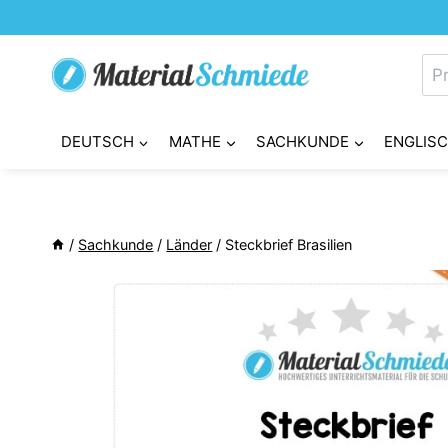
Zum
Inhalt
Su
springen
nac
DEUTSCH
MATHE
SACHKUNDE
ENGLIS
/
Sachkunde
/
Länder
/
Steckbrief Brasilien