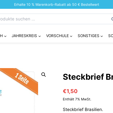
Erhalte 10 % Warenkorb-Rabatt ab 50 € Bestellwert
chen
S
h:
CH
JAHRESKREIS
VORSCHULE
SONSTIGES
S
Steckbrief B
€
1,50
Enthält 7% MwSt.
Steckbrief Brasilien.