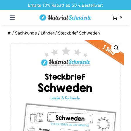
Zum
Erhalte 10% Rabatt ab 50 € Bestellwert
Inhalt
0
springen
/
Sachkunde
/
Länder
/
Steckbrief Schweden