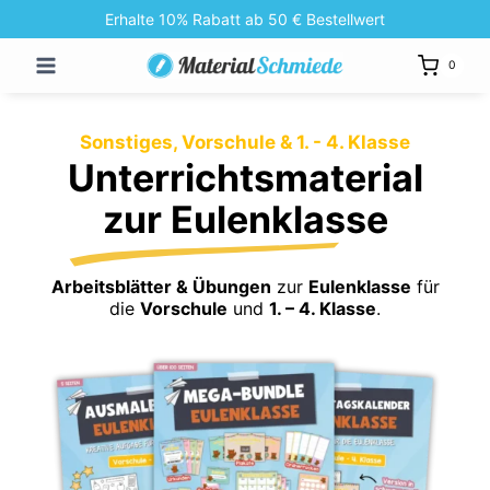
Zum
Erhalte 10% Rabatt ab 50 € Bestellwert
Inhalt
0
springen
Sonstiges, Vorschule & 1. - 4. Klasse
Unterrichtsmaterial
zur Eulenklasse
Arbeitsblätter & Übungen
zur
Eulenklasse
für
die
Vorschule
und
1. – 4. Klasse
.