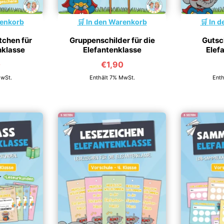
renkorb
In den Warenkorb
In d
chen für
Gruppenschilder für die
Gutsch
nklasse
Elefantenklasse
Elef
0
€
1,90
MwSt.
Enthält 7% MwSt.
Enth