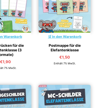
en Warenkorb
In den Warenkorb
ücken für die
Postmappe für die
tenklasse (3
Elefantenklasse
ormate)
€
1,50
€
1,90
Enthält 7% MwSt.
ält 7% MwSt.