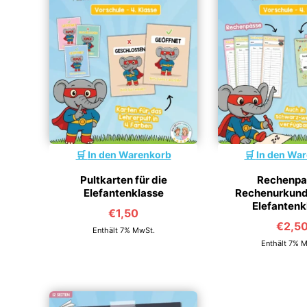
In den Warenkorb
In den Wa
Pultkarten für die
Rechenpa
Elefantenklasse
Rechenurkunde
Elefantenk
€
1,50
€
2,5
Enthält 7% MwSt.
Enthält 7% 