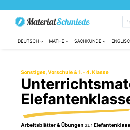
Zum
Inhalt
Su
springen
nac
DEUTSCH
MATHE
SACHKUNDE
ENGLIS
Sonstiges, Vorschule & 1. - 4. Klasse
Unterrichtsmate
Elefantenklass
Arbeitsblätter & Übungen
zur
Elefantenklas