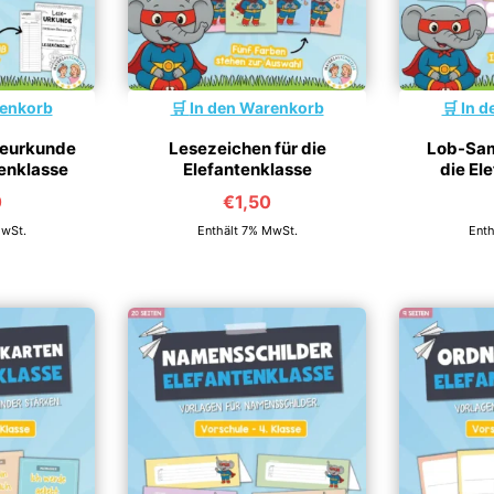
renkorb
In den Warenkorb
In d
seurkunde
Lesezeichen für die
Lob-Sam
tenklasse
Elefantenklasse
die El
0
€
1,50
MwSt.
Enthält 7% MwSt.
Enth