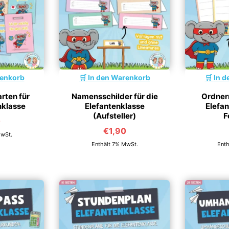
renkorb
In den Warenkorb
In d
rten für
Namensschilder für die
Ordnerr
nklasse
Elefantenklasse
Elefan
(Aufsteller)
F
0
€
1,90
MwSt.
Enthält 7% MwSt.
Enth