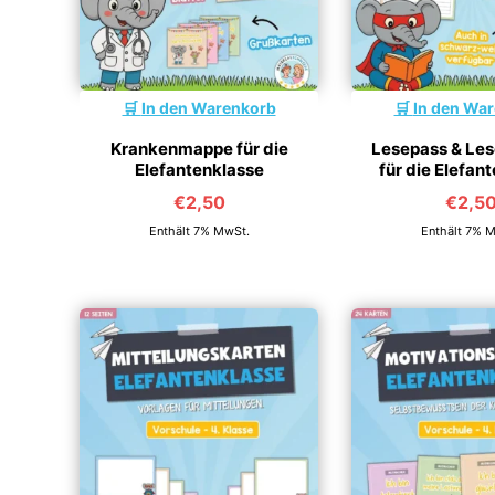
In den Warenkorb
In den Wa
Krankenmappe für die
Lesepass & Le
Elefantenklasse
für die Elefan
€
2,50
€
2,5
Enthält 7% MwSt.
Enthält 7% 