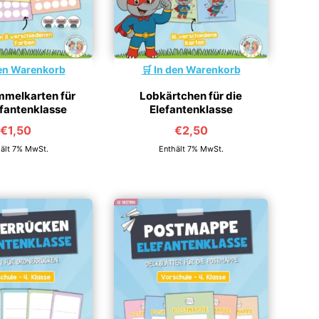
en Warenkorb
In den Warenkorb
melkarten für
Lobkärtchen für die
efantenklasse
Elefantenklasse
€
1,50
€
2,50
ält 7% MwSt.
Enthält 7% MwSt.