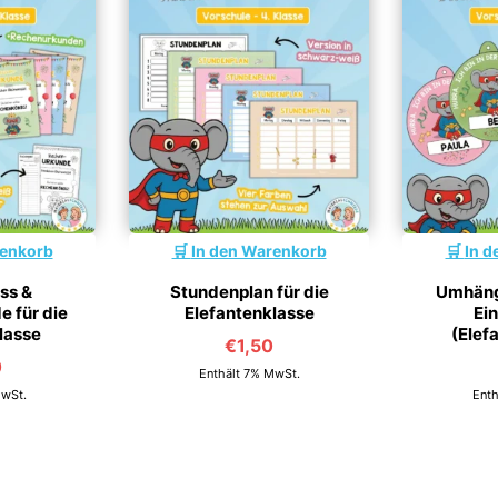
renkorb
In den Warenkorb
In d
ss &
Stundenplan für die
Umhäng
 für die
Elefantenklasse
Ei
lasse
(Elef
€
1,50
0
Enthält 7% MwSt.
MwSt.
Enth