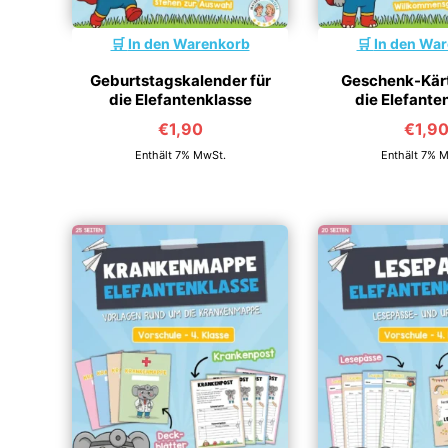
In den Warenkorb
In den Wa
Geburtstagskalender für
Geschenk-Kärt
die Elefantenklasse
die Elefante
€
1,90
€
1,9
Enthält 7% MwSt.
Enthält 7% 