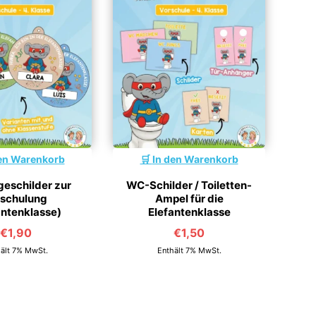
en Warenkorb
In den Warenkorb
eschilder zur
WC-Schilder / Toiletten-
nschulung
Ampel für die
antenklasse)
Elefantenklasse
€
1,90
€
1,50
ält 7% MwSt.
Enthält 7% MwSt.