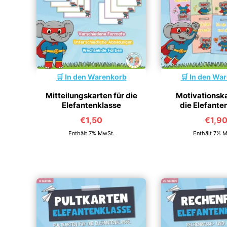
In den Warenkorb
In den Wa
Mitteilungskarten für die
Motivationska
Elefantenklasse
die Elefante
€
1,50
€
1,9
Enthält 7% MwSt.
Enthält 7% 