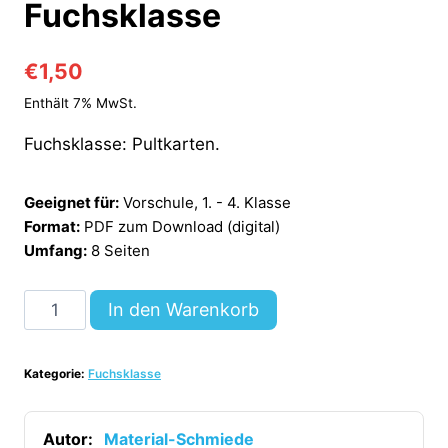
Fuchsklasse
€
1,50
Enthält 7% MwSt.
Fuchsklasse: Pultkarten.
Geeignet für:
Vorschule, 1. - 4. Klasse
Format:
PDF zum Download (digital)
Umfang:
8 Seiten
Pultkarten
In den Warenkorb
für
die
Kategorie:
Fuchsklasse
Fuchsklasse
[Digital]
Menge
Autor:
Material-Schmiede