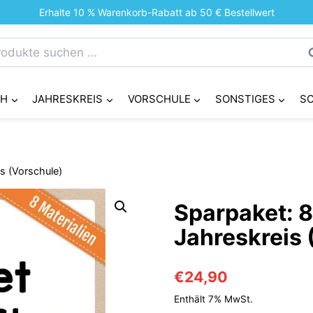
Erhalte 10 % Warenkorb-Rabatt ab 50 € Bestellwert
chen
S
h:
CH
JAHRESKREIS
VORSCHULE
SONSTIGES
S
s (Vorschule)
Sparpaket: 8
Jahreskreis 
€
24,90
Enthält 7% MwSt.