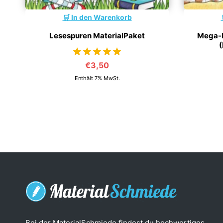
In den Warenkorb
Lesespuren MaterialPaket
Mega-B
(
€
3,50
von 5
Enthält 7% MwSt.
Bei der MaterialSchmiede findest du hochwertiges