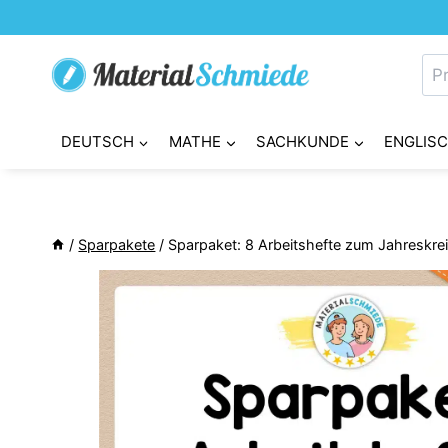
Zum
Inhalt
Su
springen
nac
DEUTSCH
MATHE
SACHKUNDE
ENGLIS
/
Sparpakete
/
Sparpaket: 8 Arbeitshefte zum Jahreskrei