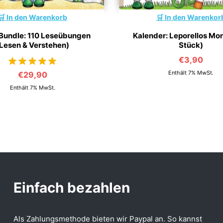
In den Warenkorb
In den Warenkor
undle: 110 Leseübungen
Kalender: Leporellos Mon
Lesen & Verstehen)
Stück)
€
3,90
Enthält 7% MwSt.
€
29,90
von 5
Enthält 7% MwSt.
Einfach bezahlen
Als Zahlungsmethode bieten wir Paypal an. So kannst