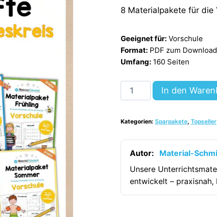
8 Materialpakete für die
Geeignet für:
Vorschule
Format:
PDF zum Download (
Umfang:
160 Seiten
Sparpaket:
In den Waren
8
Arbeitshefte
Kategorien:
Sparpakete
,
Topseller
zum
Jahreskreis
(Vorschule)
Autor:
Material-Schm
[Digital]
Unsere Unterrichtsmate
Menge
entwickelt – praxisnah, 